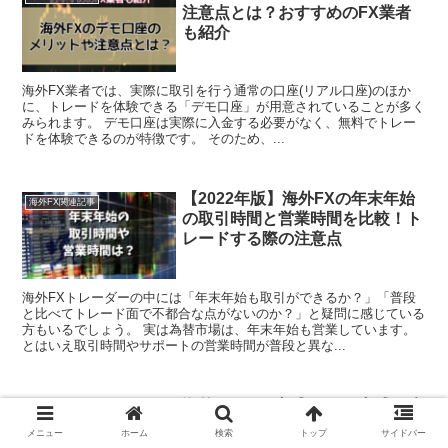
注意点とは？おすすめのFX業者
も紹介
海外FX業者では、実際に取引を行う通常の口座(リアル口座)のほか
に、トレードを体験できる「デモ口座」が用意されていることが多く
みられます。 デモ口座は実際に入金する必要がなく、無料でトレー
ドを体験できるのが特徴です。 そのため、...
【2022年版】海外FXの年末年始
海外FX関連記事
の取引時間と営業時間を比較！ト
レードする際の注意点
海外FXトレーダーの中には「年末年始も取引ができるか？」「普段
と比べてトレード面で不都合な点がないのか？」と疑問に感じている
方もいるでしょう。 実は為替市場は、年末年始も営業しています。
とはいえ取引時間やサポートの営業時間が普段と異な...
海外FXのDD方式・NDD方式の違
海外FX関連記事
いとは？メリット・デメリットを
メニュー
ホーム
検索
トップ
サイドバー
解説