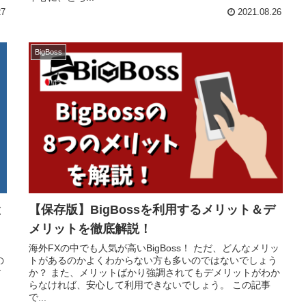
27
2021.08.26
BigBoss
と
【保存版】BigBossを利用するメリット＆デ
メリットを徹底解説！
海外FXの中でも人気が高いBigBoss！ ただ、どんなメリッ
の
トがあるのかよくわからない方も多いのではないでしょう
す
か？ また、メリットばかり強調されてもデメリットがわか
らなければ、安心して利用できないでしょう。 この記事
で...