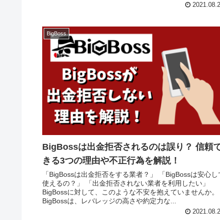
2021.08.
BigBoss
BigBossは出金拒否されるのは誤り？ 信頼
きる3つの理由や不正行為を解説！
「BigBossは出金拒否をする業者？」 「BigBossは安心し
使えるの？」 「出金拒否されない業者を利用したい」
BigBossに対して、このような不安を抱えていませんか。
BigBossは、レバレッジの高さや約定力な...
2021.08.