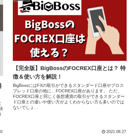
【完全版】BigBossのFOCREX口座とは？ 特
徴＆使い方を解説！
BigBossにはFXの取引ができるスタンダード口座やプロス
場
プレッド口座の他に、FOCREX口座があります。 ただ、
FOCREX口座と同じく仮想通貨の取引ができるスタンダー
ド口座との違いや使い方がよくわからない方も多いのでは
と
ないでしょ...
決
時
。
30
2021.08.27