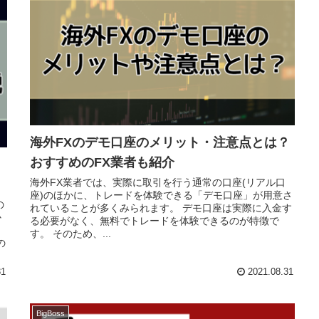
海外FXのデモ口座のメリット・注意点とは？
おすすめのFX業者も紹介
海外FX業者では、実際に取引を行う通常の口座(リアル口
座)のほかに、トレードを体験できる「デモ口座」が用意さ
の
れていることが多くみられます。 デモ口座は実際に入金す
か
る必要がなく、無料でトレードを体験できるのが特徴で
す。 そのため、...
の
31
2021.08.31
BigBoss