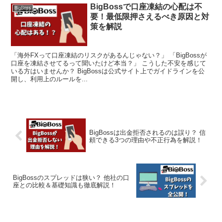
BigBossで口座凍結の心配は不
BigBoss
要！最低限押さえるべき原因と対
策を解説
「海外FXって口座凍結のリスクがあるんじゃない？」 「BigBossが
口座を凍結させてるって聞いたけど本当？」 こうした不安を感じて
いる方はいませんか？ BigBossは公式サイト上でガイドラインを公
開し、利用上のルールを...
BigBossは出金拒否されるのは誤り？ 信
頼できる3つの理由や不正行為を解説！
BigBossのスプレッドは狭い？ 他社の口
座との比較＆基礎知識も徹底解説！