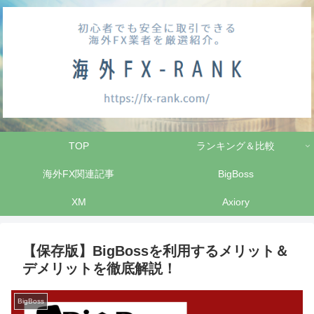
TOP
ランキング＆比較
海外FX関連記事
BigBoss
XM
Axiory
【保存版】BigBossを利用するメリット＆
デメリットを徹底解説！
BigBoss