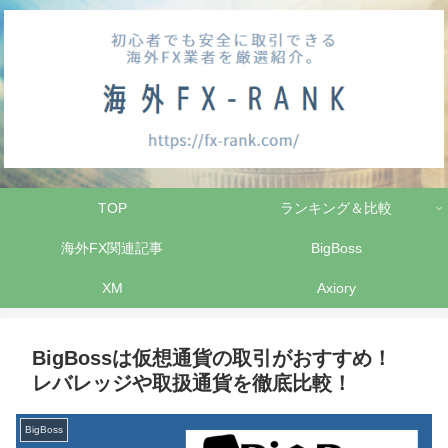
TOP
ランキング＆比較
海外FX関連記事
BigBoss
XM
Axiory
BigBossは仮想通貨の取引がおすすめ！
レバレッジや取扱通貨を徹底比較！
BigBoss