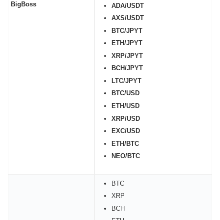
BigBoss
ADA/USDT
AXS/USDT
BTC/JPYT
ETH/JPYT
XRP/JPYT
BCH/JPYT
LTC/JPYT
BTC/USD
ETH/USD
XRP/USD
EXC/USD
ETH/BTC
NEO/BTC
BTC
XRP
BCH