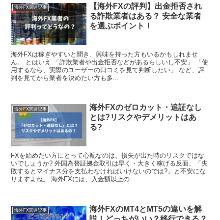
【海外FXの評判】出金拒否され
海外FX関連記事
る詐欺業者はある？ 安全な業者
を選ぶポイント！
海外FXは稼ぎやすいと聞き、興味を持った方もいるかもしれませ
ん。 とはいえ 「詐欺業者や出金拒否などがあるらしいし不安」 「使
用するなら、実際のユーザーの口コミを見て判断したい」 など、評
判を見てから業者を決めたい方も多...
海外FXのゼロカット・追証なし
海外FX関連記事
とは?リスクやデメリットはあ
る?
FXを始めたい方にとって心配なのは、損失が出た時のリスクではな
いでしょうか? 外国為替証拠金取引は早く・大きく稼げる反面、「失
敗するとマイナス分を支払わなければいけないのでは?」と不安にな
りますよね。 海外FXには、入金額以上の...
海外FXのMT4とMT5の違いを解
海外FX関連記事
説！どっちがいい？移行できる？