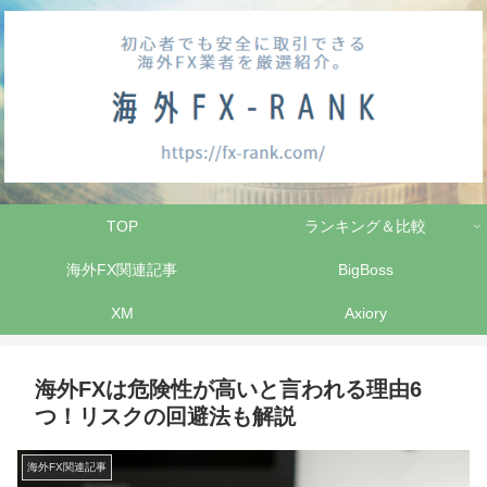
TOP
ランキング＆比較
海外FX関連記事
BigBoss
XM
Axiory
海外FXは危険性が高いと言われる理由6
つ！リスクの回避法も解説
海外FX関連記事