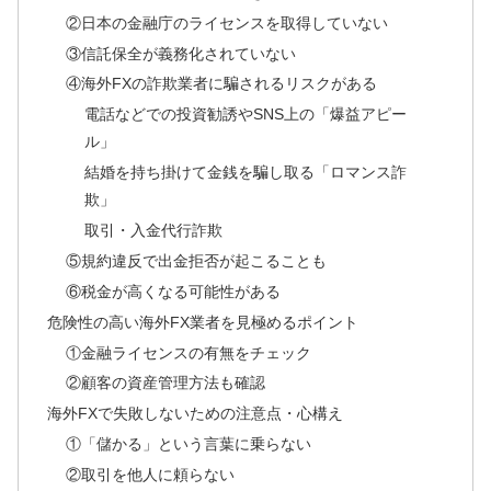
②日本の金融庁のライセンスを取得していない
③信託保全が義務化されていない
④海外FXの詐欺業者に騙されるリスクがある
電話などでの投資勧誘やSNS上の「爆益アピー
ル」
結婚を持ち掛けて金銭を騙し取る「ロマンス詐
欺」
取引・入金代行詐欺
⑤規約違反で出金拒否が起こることも
⑥税金が高くなる可能性がある
危険性の高い海外FX業者を見極めるポイント
①金融ライセンスの有無をチェック
②顧客の資産管理方法も確認
海外FXで失敗しないための注意点・心構え
①「儲かる」という言葉に乗らない
②取引を他人に頼らない