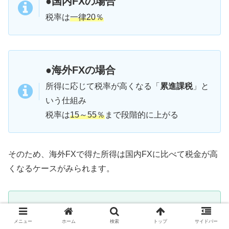
●国内FXの場合
税率は
一律20％
●海外FXの場合
所得に応じて税率が高くなる「
累進課税
」と
いう仕組み
税率は
15～55％
まで段階的に上がる
そのため、海外FXで得た所得は国内FXに比べて税金が高
くなるケースがみられます。
【対策】
メニュー
ホーム
検索
トップ
サイドバー
節税対策で税負担を抑えよう！