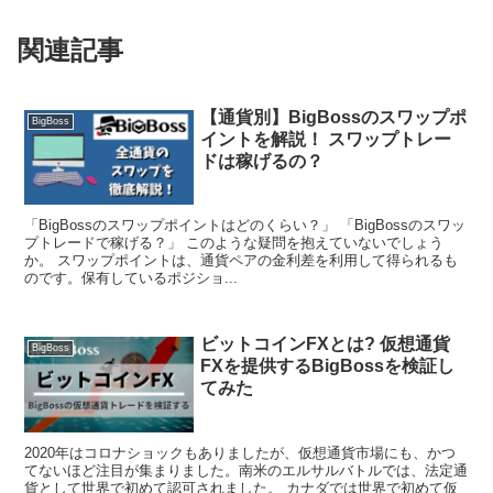
関連記事
【通貨別】BigBossのスワップポ
BigBoss
イントを解説！ スワップトレー
ドは稼げるの？
「BigBossのスワップポイントはどのくらい？」 「BigBossのスワッ
プトレードで稼げる？」 このような疑問を抱えていないでしょう
か。 スワップポイントは、通貨ペアの金利差を利用して得られるも
のです。保有しているポジショ...
ビットコインFXとは? 仮想通貨
BigBoss
FXを提供するBigBossを検証し
てみた
2020年はコロナショックもありましたが、仮想通貨市場にも、かつ
てないほど注目が集まりました。南米のエルサルバトルでは、法定通
貨として世界で初めて認可されました。 カナダでは世界で初めて仮