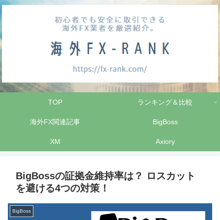
TOP
ランキング＆比較
海外FX関連記事
BigBoss
XM
Axiory
BigBossの証拠金維持率は？ ロスカット
を避ける4つの対策！
BigBoss