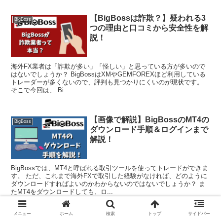
【BigBossは詐欺？】疑われる3
BigBoss
つの理由と口コミから安全性を解
説！
海外FX業者は「詐欺が多い」「怪しい」と思っている方が多いので
はないでしょうか？ BigBossはXMやGEMFOREXほど利用している
トレーダーが多くないので、評判も見つかりにくいのが現状です。
そこで今回は、 Bi...
【画像で解説】BigBossのMT4の
BigBoss
ダウンロード手順＆ログインまで
解説！
BigBossでは、MT4と呼ばれる取引ツールを使ってトレードができま
す。 ただ、これまで海外FXで取引した経験がなければ、どのように
ダウンロードすればよいのかわからないのではないでしょうか？ ま
たMT4をダウンロードしても、ロ...
メニュー
ホーム
検索
トップ
サイドバー