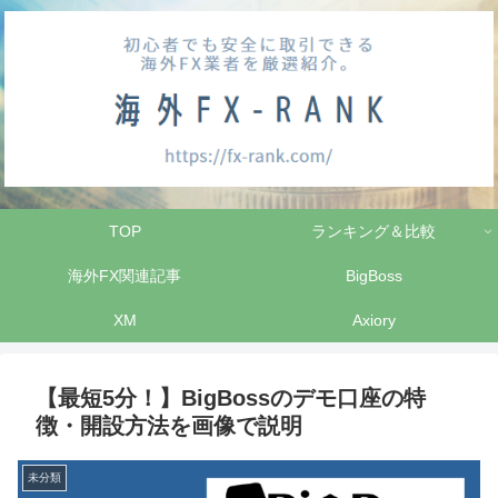
TOP
ランキング＆比較
海外FX関連記事
BigBoss
XM
Axiory
【最短5分！】BigBossのデモ口座の特
徴・開設方法を画像で説明
未分類