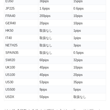
EU50
30pips
15pips
JP225
1.6pips
0.6pips
FRA40
200pips
10pips
GER40
20pips
10pips
HK50
取扱なし
1pips
IT40
取扱なし
1pips
NETH25
取扱なし
3pips
SPAIN35
取扱なし
0.5pips
SWI20
60pips
32pips
UK100
40pips
10pips
US100
40pips
20pips
US30
53pips
35pips
US500
9pips
5pips
USDX
50pips
取扱なし