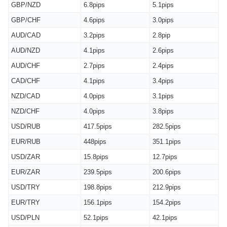
GBP/NZD
6.8pips
5.1pips
GBP/CHF
4.6pips
3.0pips
AUD/CAD
3.2pips
2.8pip
AUD/NZD
4.1pips
2.6pips
AUD/CHF
2.7pips
2.4pips
CAD/CHF
4.1pips
3.4pips
NZD/CAD
4.0pips
3.1pips
NZD/CHF
4.0pips
3.8pips
USD/RUB
417.5pips
282.5pips
EUR/RUB
448pips
351.1pips
USD/ZAR
15.8pips
12.7pips
EUR/ZAR
239.5pips
200.6pips
USD/TRY
198.8pips
212.9pips
EUR/TRY
156.1pips
154.2pips
USD/PLN
52.1pips
42.1pips