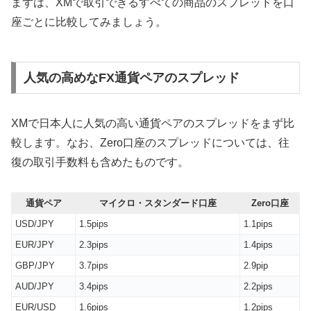
まずは、XMで取引できるすべての商品のスプレッドを口
座ごとに比較してみましょう。
人気の高めなFX通貨ペアのスプレッド
XMで日本人に人気の高い通貨ペアのスプレッドをまず比
較します。なお、Zero口座のスプレッドについては、往
復の取引手数料も含めたものです。
通貨ペア
マイクロ・スタンダード口座
Zero口座
USD/JPY
1.5pips
1.1pips
EUR/JPY
2.3pips
1.4pips
GBP/JPY
3.7pips
2.9pip
AUD/JPY
3.4pips
2.2pips
EUR/USD
1.6pips
1.2pips