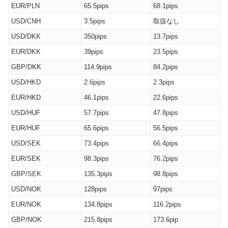
EUR/PLN
65.5pips
68.1pips
USD/CNH
3.5pips
取扱なし
USD/DKK
350pips
13.7pips
EUR/DKK
39pips
23.5pips
GBP/DKK
114.9pips
84.2pips
USD/HKD
2.6pips
2.3pips
EUR/HKD
46.1pips
22.6pips
USD/HUF
57.7pips
47.8pips
EUR/HUF
65.6pips
56.5pips
USD/SEK
73.4pips
66.4pips
EUR/SEK
98.3pips
76.2pips
GBP/SEK
135.3pips
98.8pips
USD/NOK
128pips
97pips
EUR/NOK
134.8pips
116.2pips
GBP/NOK
215.8pips
173.6pip