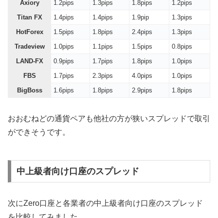
Axiory
1.2pips
1.3pips
1.8pips
1.2pips
Titan FX
1.4pips
1.4pips
1.9pip
1.3pips
HotForex
1.5pips
1.8pips
2.4pips
1.3pips
Tradeview
1.0pips
1.1pips
1.5pips
0.8pips
LAND-FX
0.9pips
1.7pips
1.8pips
1.0pips
FBS
1.7pips
2.3pips
4.0pips
1.0pips
BigBoss
1.6pips
1.8pips
2.9pips
1.8pips
おおむねどの通貨ペアも他社の方が狭いスプレッドで取引
ができそうです。
中上級者向け口座のスプレッド
次にZero口座と各業者の中上級者向け口座のスプレッド
を比較してみました。