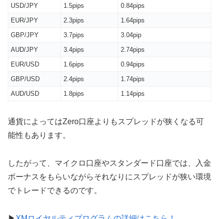
USD/JPY
1.5pips
0.84pips
EUR/JPY
2.3pips
1.64pips
GBP/JPY
3.7pips
3.04pip
AUD/JPY
3.4pips
2.74pips
EUR/USD
1.6pips
0.94pips
GBP/USD
2.4pips
1.74pips
AUD/USD
1.8pips
1.14pips
通貨によってはZero口座よりもスプレッドが狭くなる可
能性もあります。
したがって、マイクロ口座やスタンダード口座では、入金
ボーナスをもらいながらそれなりにスプレッドが狭い環境
でトレードできるのです。
▶
XMロイヤルティプログラムの詳細はこちら！