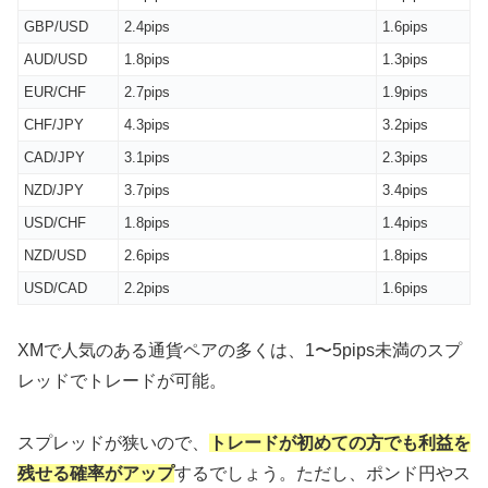
GBP/USD
2.4pips
1.6pips
AUD/USD
1.8pips
1.3pips
EUR/CHF
2.7pips
1.9pips
CHF/JPY
4.3pips
3.2pips
CAD/JPY
3.1pips
2.3pips
NZD/JPY
3.7pips
3.4pips
USD/CHF
1.8pips
1.4pips
NZD/USD
2.6pips
1.8pips
USD/CAD
2.2pips
1.6pips
XMで人気のある通貨ペアの多くは、1〜5pips未満のスプ
レッドでトレードが可能。
スプレッドが狭いので、
トレードが初めての方でも利益を
残せる確率がアップ
するでしょう。ただし、ポンド円やス