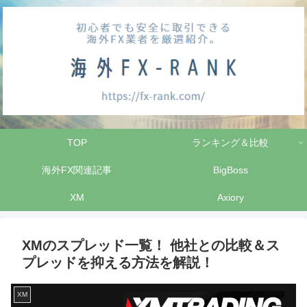
TOP
ランキング＆比較
海外FX関連記事
BigBoss
XM
Axiory
XMのスプレッド一覧！ 他社との比較＆ス
プレッドを抑える方法を解説！
XM