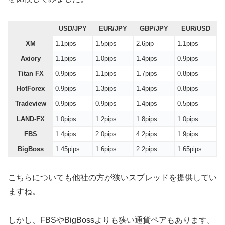
USD/JPY
EUR/JPY
GBP/JPY
EUR/USD
XM
1.1pips
1.5pips
2.6pip
1.1pips
Axiory
1.1pips
1.0pips
1.4pips
0.9pips
Titan FX
0.9pips
1.1pips
1.7pips
0.8pips
HotForex
0.9pips
1.3pips
1.4pips
0.8pips
Tradeview
0.9pips
0.9pips
1.4pips
0.5pips
LAND-FX
1.0pips
1.2pips
1.8pips
1.0pips
FBS
1.4pips
2.0pips
4.2pips
1.9pips
BigBoss
1.45pips
1.6pips
2.2pips
1.65pips
こちらについても他社の方が狭いスプレッドを提供してい
ますね。
しかし、FBSやBigBossよりも狭い通貨ペアもあります。