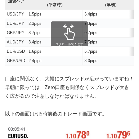
通貨ペア
（平常時）
（早朝）
USD/JPY
1.5pips
3.4pips
EUR/JPY
2.3pips
7.3pips
GBP/JPY
3.7pips
9.7pips
AUD/JPY
3.4pips
7.5pips
スクロールできます
EUR/USD
1.6pips
5.7pips
GBP/USD
2.4pips
8.0pips
口座に関係なく、大幅にスプレッドが広がっていますね！
早朝に限っては、Zero口座も関係なくスプレッドが大き
く広がるので注意しなければなりません。
以下の画面は朝5時前後のトレード画面です。